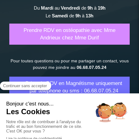
Du
Mardi
au
Vendredi
de
9h
à
19h
Le
Samedi
de
9h
à
13h
Prendre RDV en ostéopathie avec Mme
Andrieux chez Mme Durif
Pour toutes questions ou pour me partager un contact, vous
pouvez me joindre au
06.68.07.05.24
Prise de RDV en Magnétisme uniquement
par téléphone ou sms : 06.68.07.05.24
Plan du site
Mentions légales
©2022 Philomène ANDRIEUX - Ostéopathe à Clermont-
Ferrand et alentours - Actuellement à la recherche d'un