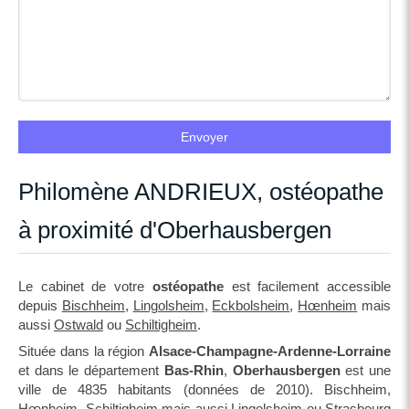
Envoyer
Philomène ANDRIEUX, ostéopathe
à proximité d'Oberhausbergen
Le cabinet de votre
ostéopathe
est facilement accessible
depuis
Bischheim
,
Lingolsheim
,
Eckbolsheim
,
Hœnheim
mais
aussi
Ostwald
ou
Schiltigheim
.
Située dans la région
Alsace-Champagne-Ardenne-Lorraine
et dans le département
Bas-Rhin
,
Oberhausbergen
est une
ville de 4835 habitants (données de 2010). Bischheim,
Hœnheim, Schiltigheim mais aussi Lingolsheim ou Strasbourg