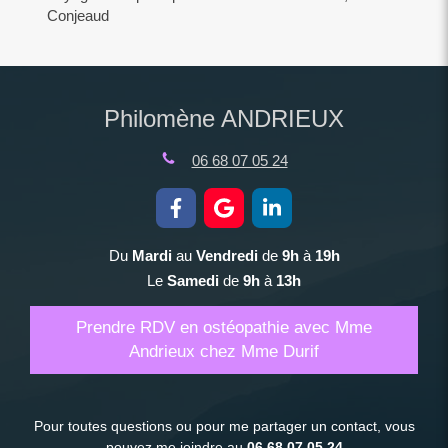
Conjeaud
Philomène ANDRIEUX
06 68 07 05 24
Du
Mardi
au
Vendredi
de
9h
à
19h
Le
Samedi
de
9h
à
13h
Prendre RDV en ostéopathie avec Mme
Andrieux chez Mme Durif
Pour toutes questions ou pour me partager un contact, vous
pouvez me joindre au
06.68.07.05.24