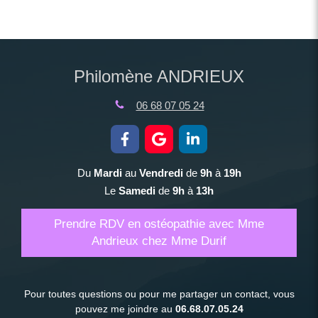
Philomène ANDRIEUX
06 68 07 05 24
Du
Mardi
au
Vendredi
de
9h
à
19h
Le
Samedi
de
9h
à
13h
Prendre RDV en ostéopathie avec Mme
Andrieux chez Mme Durif
Pour toutes questions ou pour me partager un contact, vous
pouvez me joindre au
06.68.07.05.24