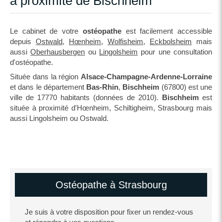
à proximité de Bischheim
Le cabinet de votre
ostéopathe
est facilement accessible
depuis
Ostwald
,
Hœnheim
,
Wolfisheim
,
Eckbolsheim
mais
aussi
Oberhausbergen
ou
Lingolsheim
pour une consultation
d'ostéopathe.
Située dans la région
Alsace-Champagne-Ardenne-Lorraine
et dans le département
Bas-Rhin
,
Bischheim
(67800) est une
ville de 17770 habitants (données de 2010).
Bischheim
est
située à proximité d'Hœnheim, Schiltigheim, Strasbourg mais
aussi Lingolsheim ou Ostwald.
Ostéopathe à Strasbourg
Je suis à votre disposition pour fixer un rendez-vous